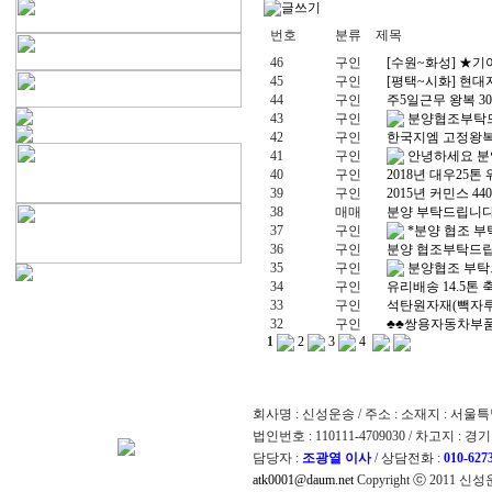
번호
분류
제목
46
구인
[수원~화성] ★기
45
구인
[평택~시화] 현대
44
구인
주5일근무 왕복 3
43
구인
분양협조부탁
42
구인
한국지엠 고정왕
41
구인
안녕하세요 분양
40
구인
2018년 대우25톤
39
구인
2015년 커민스 44
38
매매
분양 부탁드립니
37
구인
*분양 협조 
36
구인
분양 협조부탁드
35
구인
분양협조 부
34
구인
유리배송 14.5톤
33
구인
석탄원자재(빽자루)
32
구인
♣♣쌍용자동차부
1
2
3
4
회사명 : 신성운송 / 주소 : 소재지 : 서
법인번호 : 110111-4709030 / 차고지 :
담당자 :
조광열 이사
/
상담전화 :
010-627
atk0001@daum.net
Copyright ⓒ 2011